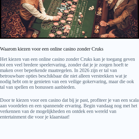
Waarom kiezen voor een online casino zonder Cruks
Het kiezen van een online casino zonder Cruks kan je toegang geven
tot een veel bredere speelervaring, zonder dat je je zorgen hoeft te
maken over beperkende maatregelen. In 2026 zijn er tal van
betrouwbare opties beschikbaar die niet alleen verstrekken wat je
nodig hebt om te genieten van een veilige gokervaring, maar die ook
tal van spellen en bonussen aanbieden.
Door te kiezen voor een casino dat bij je past, profiteer je van een scala
aan voordelen en een spannende ervaring. Begin vandaag nog met het
verkennen van de mogelijkheden en ontdek een wereld van
entertainment die voor je klaarstaat!