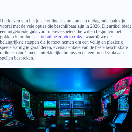
Het kiezen van het juiste online casino kan een uitdagende taak zijn,
vooral met de vele opties die beschikbaar zijn in 2026. Dit artikel biedt
een uitgebreide gids voor nieuwe spelers die willen beginnen met
gokken in online
casino online zonder cruks
, waarbij we de
belangrijkste stappen die je moet nemen om een veilig en plezierig
speelervaring te garanderen, evenals enkele van de beste beschikbare
online casino’s met aantrekkelijke bonussen en een breed scala aan
spellen bespreken.