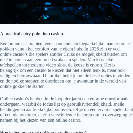
A practical entry point into casino
Een online casino biedt een spannende en toegankelijke manier om te
gokken vanuit het comfort van je eigen huis. In 2026 zijn er veel
online casino’s die spelers zonder Cruks de mogelijkheid bieden om
deel te nemen aan een breed scala aan spellen. Van klassieke
tafelspellen tot moderne video slots, de keuze is enorm. Het is
belangrijk om een casino te kiezen dat niet alleen leuk is, maar ook
veilig en betrouwbaar. Dit artikel helpt je om de beste opties te vinden
en de nodige stappen te doorlopen om je avontuur in de wereld van
online gokken te starten.
Online casino’s hebben in de loop der jaren een enorme transformatie
ondergaan, waarbij de focus ligt op gebruiksvriendelijkheid, snelle
betalingen en aantrekkelijke bonussen. Of je nu een ervaren speler bent
of een nieuwkomer, er zijn verschillende factoren om in overweging te
nemen bij het kiezen van een online casino.
Hoe te beginnen met gokken in online casino’s