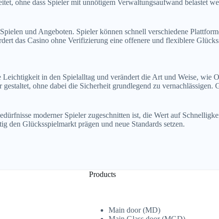
eitet, ohne dass Spieler mit unnötigem Verwaltungsaufwand belastet we
Spielen und Angeboten. Spieler können schnell verschiedene Plattforme
ert das Casino ohne Verifizierung eine offenere und flexiblere Glückss
 Leichtigkeit in den Spielalltag und verändert die Art und Weise, wie
r gestaltet, ohne dabei die Sicherheit grundlegend zu vernachlässigen. 
dürfnisse moderner Spieler zugeschnitten ist, die Wert auf Schnelligkei
ig den Glücksspielmarkt prägen und neue Standards setzen.
Products
Main door (MD)
Main Glass door (MGD)