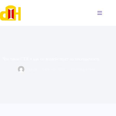
Skip
to
content
Что такое CTR и как он воздействует на посещаемость
admin
June 10, 2026
Uncategorized