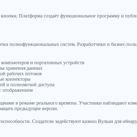
нопки. Платформа создаёт функциональное программу и публику
ки полнофункциональных систем. Разработчики и бизнес-пользов
 компьютеров и портативных устройств
уры хранения данных
ой рабочих потоков
ые коннекторы
лей и полномочий доступа
 с отображением
адачами в режиме реального времени. Участники наблюдают изм
вращать предыдущие версии.
тоспособности. Создатели задействуют казино Вулкан для обна