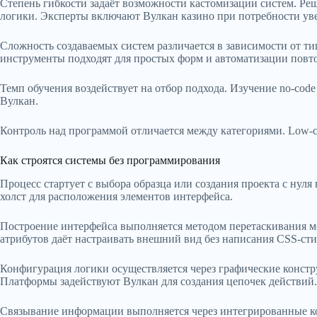
Степень гибкости задаёт возможности кастомизации систем. Р
логики. Эксперты включают Вулкан казино при потребности ув
Сложность создаваемых систем различается в зависимости от т
инструменты подходят для простых форм и автоматизации пов
Темп обучения воздействует на отбор подхода. Изучение no-cod
Вулкан.
Контроль над программой отличается между категориями. Low-
Как строятся системы без программирования
Процесс стартует с выбора образца или создания проекта с нуля
холст для расположения элементов интерфейса.
Построение интерфейса выполняется методом перетаскивания мо
атрибутов даёт настраивать внешний вид без написания CSS-сти
Конфигурация логики осуществляется через графические конст
Платформы задействуют Вулкан для создания цепочек действий.
Связывание информации выполняется через интегрированные к