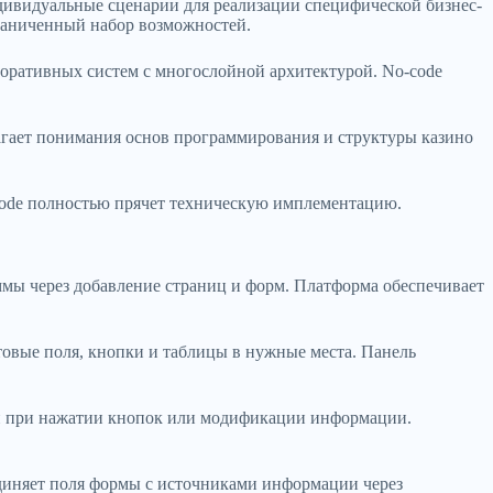
дивидуальные сценарии для реализации специфической бизнес-
раниченный набор возможностей.
поративных систем с многослойной архитектурой. No-code
лагает понимания основ программирования и структуры казино
-code полностью прячет техническую имплементацию.
аммы через добавление страниц и форм. Платформа обеспечивает
товые поля, кнопки и таблицы в нужные места. Панель
ии при нажатии кнопок или модификации информации.
диняет поля формы с источниками информации через