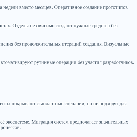
а недели вместо месяцев. Оперативное создание прототипов
стах. Отделы независимо создают нужные средства без
нения без продолжительных итераций создания. Визуальные
втоматизируют рутинные операции без участия разработчиков.
енты покрывают стандартные сценарии, но не подходят для
её экосистеме. Миграция систем предполагает значительных
роцессов.