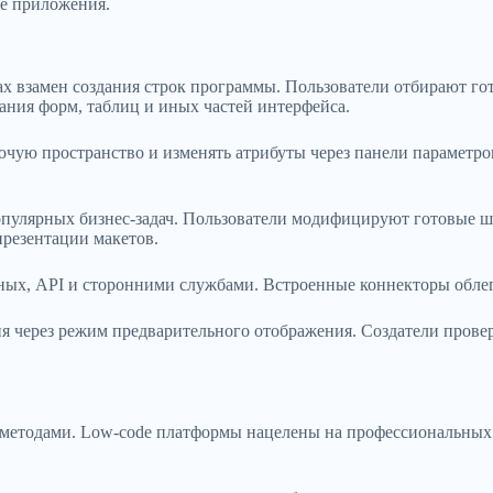
ые приложения.
ах взамен создания строк программы. Пользователи отбирают г
ния форм, таблиц и иных частей интерфейса.
бочую пространство и изменять атрибуты через панели параметр
пулярных бизнес-задач. Пользователи модифицируют готовые ш
презентации макетов.
нных, API и сторонними службами. Встроенные коннекторы об
ия через режим предварительного отображения. Создатели пров
 методами. Low-code платформы нацелены на профессиональных 