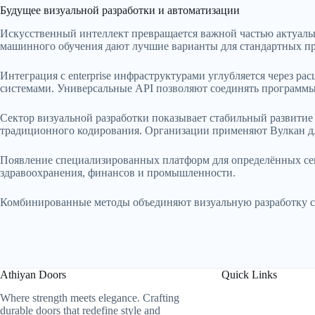
Будущее визуальной разработки и автоматизации
Искусственный интеллект превращается важной частью актуаль
машинного обучения дают лучшие варианты для стандартных п
Интеграция с enterprise инфраструктурами углубляется через 
системами. Универсальные API позволяют соединять программ
Сектор визуальной разработки показывает стабильный развитие
традиционного кодирования. Организации применяют Вулкан д
Появление специализированных платформ для определённых се
здравоохранения, финансов и промышленности.
Комбинированные методы объединяют визуальную разработку с
Athiyan Doors
Quick Links
Where strength meets elegance. Crafting
durable doors that redefine style and