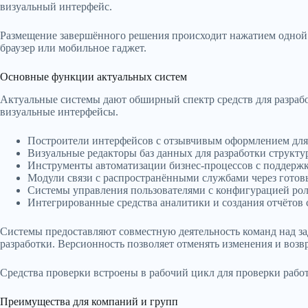
визуальный интерфейс.
Размещение завершённого решения происходит нажатием одной к
браузер или мобильное гаджет.
Основные функции актуальных систем
Актуальные системы дают обширный спектр средств для разработ
визуальные интерфейсы.
Построители интерфейсов с отзывчивым оформлением для
Визуальные редакторы баз данных для разработки структ
Инструменты автоматизации бизнес-процессов с поддержк
Модули связи с распространёнными службами через готов
Системы управления пользователями с конфигурацией ро
Интегрированные средства аналитики и создания отчётов
Системы предоставляют совместную деятельность команд над з
разработки. Версионность позволяет отменять изменения и воз
Средства проверки встроены в рабочий цикл для проверки рабо
Преимущества для компаний и групп