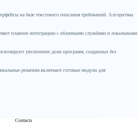
ерфейсы на базе текстового описания требований. Алгоритмы
авляют плавное интеграцию с облачными службами и локальными
огнозируют увеличение доли программ, созданных без
тикальные решения включают готовые модули для
Contacts