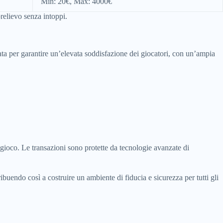
Min: 20€, Max: 4000€
relievo senza intoppi.
ta per garantire un’elevata soddisfazione dei giocatori, con un’ampia
 gioco. Le transazioni sono protette da tecnologie avanzate di
ibuendo così a costruire un ambiente di fiducia e sicurezza per tutti gli