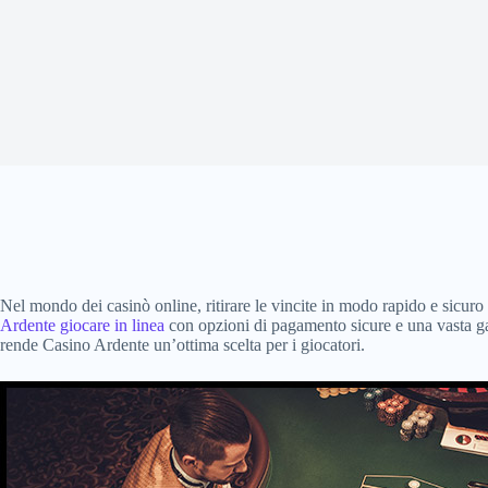
Nel mondo dei casinò online, ritirare le vincite in modo rapido e sicuro
Ardente giocare in linea
con opzioni di pagamento sicure e una vasta gam
rende Casino Ardente un’ottima scelta per i giocatori.