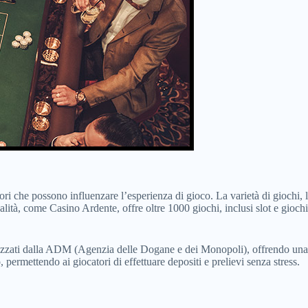
ri che possono influenzare l’esperienza di gioco. La varietà di giochi, la
lità, come Casino Ardente, offre oltre 1000 giochi, inclusi slot e giochi
rizzati dalla ADM (Agenzia delle Dogane e dei Monopoli), offrendo una 
 permettendo ai giocatori di effettuare depositi e prelievi senza stress.