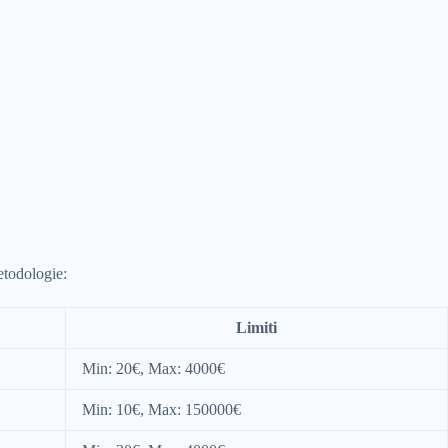
etodologie:
Limiti
Min: 20€, Max: 4000€
Min: 10€, Max: 150000€