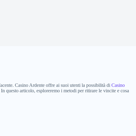
cente. Casino Ardente offre ai suoi utenti la possibilità di
Casino
 questo articolo, esploreremo i metodi per ritirare le vincite e cosa