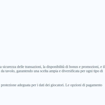
 sicurezza delle transazioni, la disponibilità di bonus e promozioni, e il
 da tavolo, garantendo una scelta ampia e diversificata per ogni tipo di
protezione adeguata per i dati dei giocatori. Le opzioni di pagamento