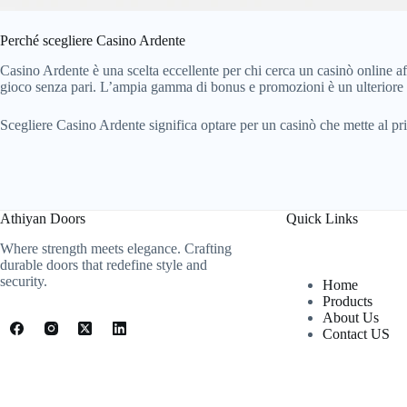
Perché scegliere Casino Ardente
Casino Ardente è una scelta eccellente per chi cerca un casinò online af
gioco senza pari. L’ampia gamma di bonus e promozioni è un ulteriore inc
Scegliere Casino Ardente significa optare per un casinò che mette al pri
Athiyan Doors
Quick Links
Where strength meets elegance. Crafting
durable doors that redefine style and
security.
Home
Products
About Us
Contact US