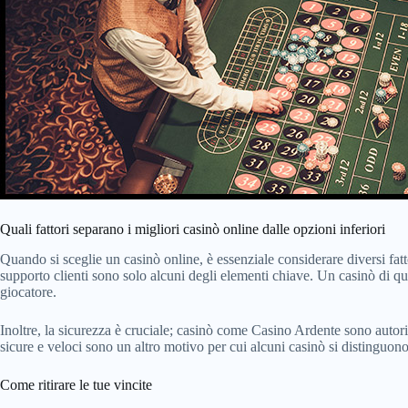
Quali fattori separano i migliori casinò online dalle opzioni inferiori
Quando si sceglie un casinò online, è essenziale considerare diversi fatto
supporto clienti sono solo alcuni degli elementi chiave. Un casinò di qua
giocatore.
Inoltre, la sicurezza è cruciale; casinò come Casino Ardente sono auto
sicure e veloci sono un altro motivo per cui alcuni casinò si distinguono,
Come ritirare le tue vincite