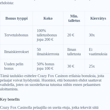
ehdoista:
Min.
Bonus tyyppi
Koko
Kierrätys
talletus
100%
Tervetulobonus
talletusbonus
20 €
30x
jopa 200 €
50
Ilman
Ei
Ilmaiskierrokset
ilmaiskierrosta
talletusta
vaatimuksia
Uuden pelin
50% bonus
30 €
25x
bonus
jopa 100 €
Tämä taulukko esittelee Crazy Fox Casinon erilaisia bonuksia, joita
pelaajat voivat hyödyntää. Huomioi, että bonusten ehdot saattavat
vaihdella, joten on suositeltavaa tutustua niihin ennen pelaamisen
aloittamista.
Key benefits
Crazy Fox Casinolla pelaajilla on useita etuja, jotka tekevät siitä