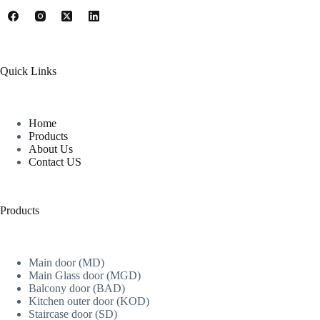
Quick Links
Home
Products
About Us
Contact US
Products
Main door (MD)
Main Glass door (MGD)
Balcony door (BAD)
Kitchen outer door (KOD)
Staircase door (SD)