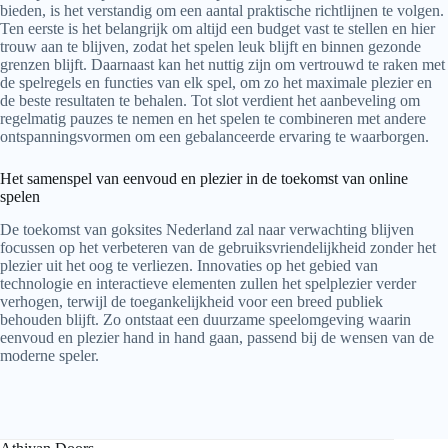
bieden, is het verstandig om een aantal praktische richtlijnen te volgen.
Ten eerste is het belangrijk om altijd een budget vast te stellen en hier
trouw aan te blijven, zodat het spelen leuk blijft en binnen gezonde
grenzen blijft. Daarnaast kan het nuttig zijn om vertrouwd te raken met
de spelregels en functies van elk spel, om zo het maximale plezier en
de beste resultaten te behalen. Tot slot verdient het aanbeveling om
regelmatig pauzes te nemen en het spelen te combineren met andere
ontspanningsvormen om een gebalanceerde ervaring te waarborgen.
Het samenspel van eenvoud en plezier in de toekomst van online
spelen
De toekomst van goksites Nederland zal naar verwachting blijven
focussen op het verbeteren van de gebruiksvriendelijkheid zonder het
plezier uit het oog te verliezen. Innovaties op het gebied van
technologie en interactieve elementen zullen het spelplezier verder
verhogen, terwijl de toegankelijkheid voor een breed publiek
behouden blijft. Zo ontstaat een duurzame speelomgeving waarin
eenvoud en plezier hand in hand gaan, passend bij de wensen van de
moderne speler.