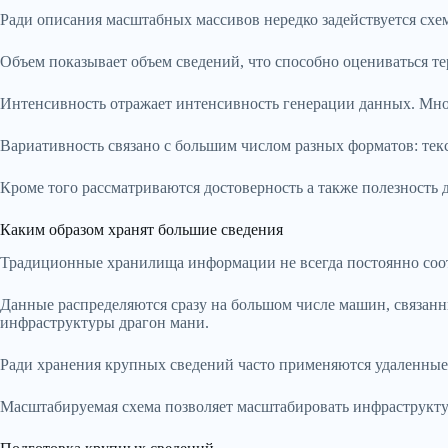
Ради описания масштабных массивов нередко задействуется сх
Объем показывает объем сведений, что способно оцениваться т
Интенсивность отражает интенсивность генерации данных. Мно
Вариативность связано с большим числом разных форматов: текс
Кроме того рассматриваются достоверность а также полезность
Каким образом хранят большие сведения
Традиционные хранилища информации не всегда постоянно соотв
Данные распределяются сразу на большом числе машин, связанн
инфраструктуры драгон мани.
Ради хранения крупных сведений часто применяются удаленные
Масштабируемая схема позволяет масштабировать инфраструкту