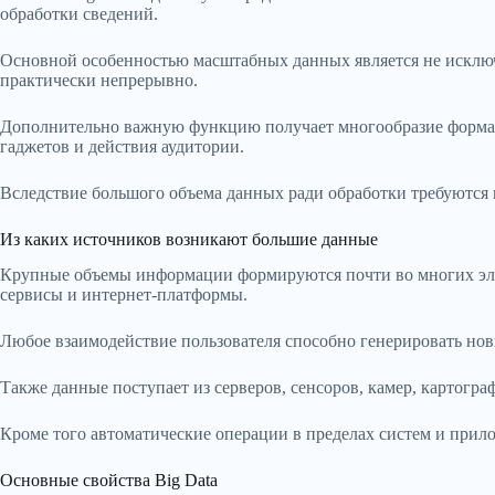
обработки сведений.
Основной особенностью масштабных данных является не исключ
практически непрерывно.
Дополнительно важную функцию получает многообразие форматов
гаджетов и действия аудитории.
Вследствие большого объема данных ради обработки требуютс
Из каких источников возникают большие данные
Крупные объемы информации формируются почти во многих эле
сервисы и интернет-платформы.
Любое взаимодействие пользователя способно генерировать новы
Также данные поступает из серверов, сенсоров, камер, картогр
Кроме того автоматические операции в пределах систем и при
Основные свойства Big Data