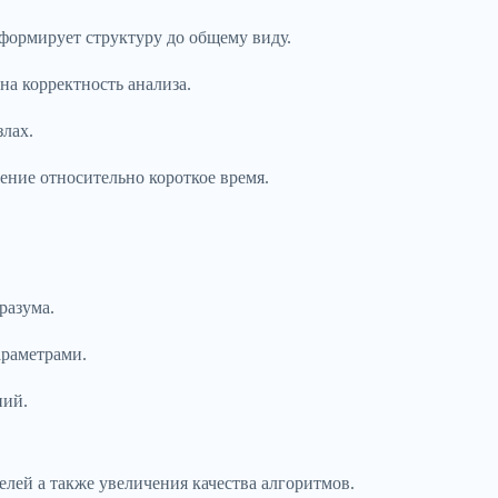
 формирует структуру до общему виду.
на корректность анализа.
лах.
ение относительно короткое время.
разума.
араметрами.
ний.
лей а также увеличения качества алгоритмов.