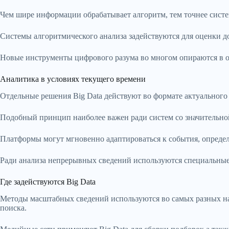
Чем шире информации обрабатывает алгоритм, тем точнее систе
Системы алгоритмического анализа задействуются для оценки д
Новые инструменты цифрового разума во многом опираются в 
Аналитика в условиях текущего времени
Отдельные решения Big Data действуют во формате актуального
Подобный принцип наиболее важен ради систем со значительно
Платформы могут мгновенно адаптироваться к события, опреде
Ради анализа непрерывных сведений используются специальны
Где задействуются Big Data
Методы масштабных сведений используются во самых разных н
поиска.