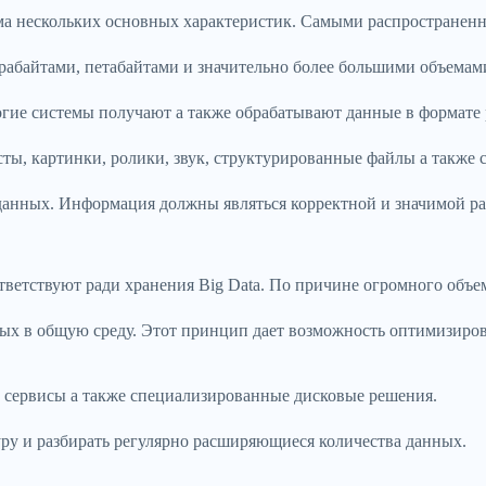
ема нескольких основных характеристик. Самыми распространен
ерабайтами, петабайтами и значительно более большими объемам
гие системы получают а также обрабатывают данные в формате 
ты, картинки, ролики, звук, структурированные файлы а также 
 данных. Информация должны являться корректной и значимой ра
етствуют ради хранения Big Data. По причине огромного объем
ых в общую среду. Этот принцип дает возможность оптимизиров
 сервисы а также специализированные дисковые решения.
ру и разбирать регулярно расширяющиеся количества данных.