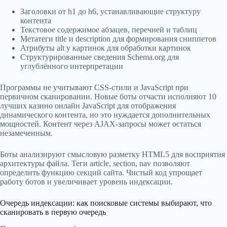
Заголовки от h1 до h6, устанавливающие структуру
контента
Текстовое содержимое абзацев, перечней и таблиц
Метатеги title и description для формирования сниппетов
Атрибуты alt у картинок для обработки картинок
Структурированные сведения Schema.org для
углублённого интерпретации
Программы не учитывают CSS-стили и JavaScript при
первичном сканировании. Новые боты отчасти исполняют 10
лучших казино онлайн JavaScript для отображения
динамического контента, но это нуждается дополнительных
мощностей. Контент через AJAX-запросы может остаться
незамеченным.
Боты анализируют смысловую разметку HTML5 для восприятия
архитектуры файла. Теги article, section, nav позволяют
определить функцию секций сайта. Чистый код упрощает
работу ботов и увеличивает уровень индексации.
Очередь индексации: как поисковые системы выбирают, что
сканировать в первую очередь