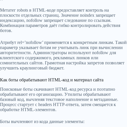
Метатег robots в HTML-коде предоставляет контроль на
плоскости отдельных страниц. Значение noindex запрещает
индексацию, nofollow запрещает следование по ссылкам.
Комбинация параметров даёт гибко контролировать действия
ботов.
Атрибут rel=’nofollow’ применяется к конкретным линкам. Такой
параметр указывает ботам не учитывать линк при вычислении
авторитетности. Администраторы используют nofollow для
клиентского содержимого, рекламных линков или
сомнительных сайтов. Грамотная настройка запретов позволяет
улучшить краулинговый бюджет.
Как боты обрабатывают HTML‑код и материал сайта
Поисковые боты скачивают HTML-код ресурса и поэтапно
обрабатывают его организацию. Утилиты обрабатывают
базовый код, вычленяя текстовое наполнение и метаданные.
Процесс стартует с headers HTTP-ответа, затем смещается к
обработке HTML-элементов.
Боты вычленяют из кода данные элементы: