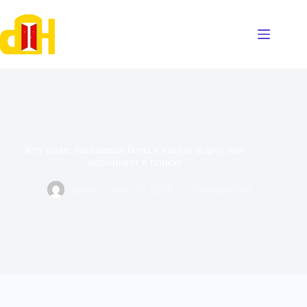
Skip
to
content
Кто такие поисковые боты и какую задачу они
исполняют в поиске
admin
May 30, 2026
Uncategorized