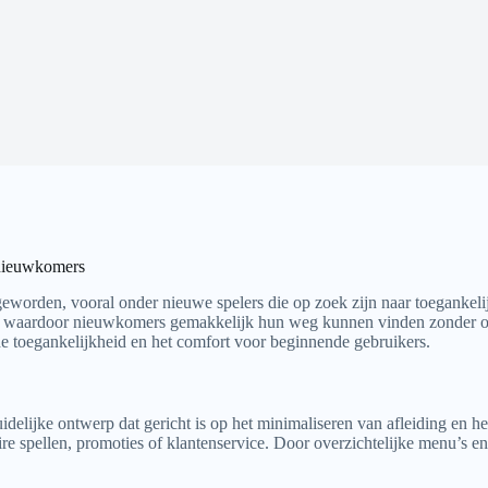
 nieuwkomers
geworden, vooral onder nieuwe spelers die op zoek zijn naar toegankeli
, waardoor nieuwkomers gemakkelijk hun weg kunnen vinden zonder ove
de toegankelijkheid en het comfort voor beginnende gebruikers.
elijke ontwerp dat gericht is op het minimaliseren van afleiding en het
re spellen, promoties of klantenservice. Door overzichtelijke menu’s e