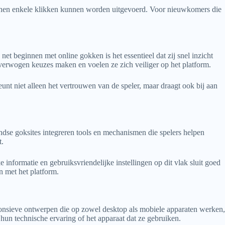
n binnen enkele klikken kunnen worden uitgevoerd. Voor nieuwkomers die
t beginnen met online gokken is het essentieel dat zij snel inzicht
verwogen keuzes maken en voelen ze zich veiliger op het platform.
nt niet alleen het vertrouwen van de speler, maar draagt ook bij aan
ndse goksites integreren tools en mechanismen die spelers helpen
t.
nformatie en gebruiksvriendelijke instellingen op dit vlak sluit goed
 met het platform.
onsieve ontwerpen die op zowel desktop als mobiele apparaten werken,
hun technische ervaring of het apparaat dat ze gebruiken.