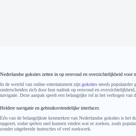
Nederlandse goksites zetten in op eenvoud en overzichtelijkheid voor
In de wereld van online entertainment zijn
goksites
steeds populairder 
onderscheiden zich door hun nadruk op eenvoud en overzichtelijkheid
navigatie. Deze aanpak speelt een belangrijke rol in het verhogen van 
Heldere navigatie en gebruiksvriendelijke interfaces
Eén van de belangrijkste kenmerken van Nederlandse goksites is het duid
opgezet, zodat spelers snel kunnen vinden wat ze zoeken, zoals populai
zonder uitgebreide instructies of veel zoekwerk.