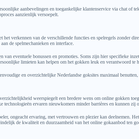
rsoonlijke aanbevelingen en toegankelijke klantenservice via chat of t
proces aanzienlijk versoepelt.
t het verkennen van de verschillende functies en spelregels zonder dire
n aan de spelmechanieken en interface.
n van eventuele bonussen en promoties. Soms zijn hier specifieke inzet
ersoonlijke limieten kan helpen om het gokken leuk en verantwoord te 
oudige en overzichtelijke Nederlandse goksites maximaal benutten, ter
erzichtelijkheid weerspiegelt een bredere wens om online gokken toega
lijke technologieën ervaren nieuwkomers minder barrières en kunnen zi
eler, ongeacht ervaring, met vertrouwen en plezier kan deelnemen. Het
teindelijk de kwaliteit en duurzaamheid van het online gokaanbod ten g