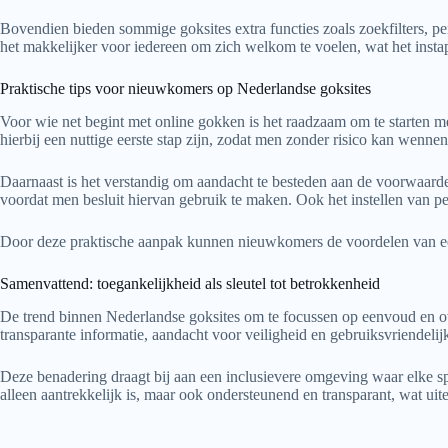
Bovendien bieden sommige goksites extra functies zoals zoekfilters, pe
het makkelijker voor iedereen om zich welkom te voelen, wat het instap
Praktische tips voor nieuwkomers op Nederlandse goksites
Voor wie net begint met online gokken is het raadzaam om te starten me
hierbij een nuttige eerste stap zijn, zodat men zonder risico kan wenne
Daarnaast is het verstandig om aandacht te besteden aan de voorwaarde
voordat men besluit hiervan gebruik te maken. Ook het instellen van p
Door deze praktische aanpak kunnen nieuwkomers de voordelen van eenv
Samenvattend: toegankelijkheid als sleutel tot betrokkenheid
De trend binnen Nederlandse goksites om te focussen op eenvoud en ov
transparante informatie, aandacht voor veiligheid en gebruiksvriende
Deze benadering draagt bij aan een inclusievere omgeving waar elke sp
alleen aantrekkelijk is, maar ook ondersteunend en transparant, wat ui