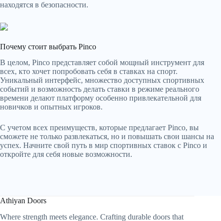
находятся в безопасности.
Почему стоит выбрать Pinco
В целом, Pinco представляет собой мощный инструмент для
всех, кто хочет попробовать себя в ставках на спорт.
Уникальный интерфейс, множество доступных спортивных
событий и возможность делать ставки в режиме реального
времени делают платформу особенно привлекательной для
новичков и опытных игроков.
С учетом всех преимуществ, которые предлагает Pinco, вы
сможете не только развлекаться, но и повышать свои шансы на
успех. Начните свой путь в мир спортивных ставок с Pinco и
откройте для себя новые возможности.
Athiyan Doors
Where strength meets elegance. Crafting durable doors that