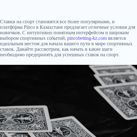
Ставки на спорт становятся все более популярными, и
платформа Pinco в Казахстане предлагает отличные условия для
новичков. С интуитивно понятным интерфейсом и широким
выбором спортивных событий,
pincobetting-kz.com
является
идеальным местом для начала вашего пути в мире спортивных
ставок. Давайте рассмотрим, как начать и какие шаги
необходимо предпринять для успешных ставок на спорт.