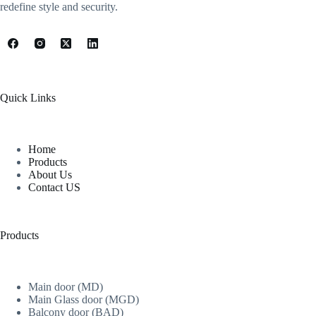
redefine style and security.
Quick Links
Home
Products
About Us
Contact US
Products
Main door (MD)
Main Glass door (MGD)
Balcony door (BAD)