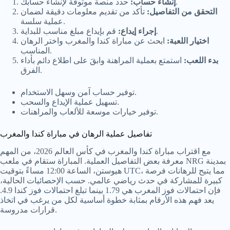
حدد منصة موثوقة لإنشاء حسابك.
إنشاء حساب:
التحقق من التفاصيل:
تأكد من تقديم معلومات دقيقة لضمان
عملية سلسة.
قم بإيداع مبلغ مناسب للبداية.
إجراء إيداع:
اختيار اللعبة:
ابحث عن مباراة كندا والمغرب واختر الرهان
المناسب.
بدء اللعب:
استمتع بعملية المراهنة وابقَ على اطلاع دائم بأداء
الفرق.
توفير حساب آمن وسهل الاستخدام.
تسهيل عملية الإيداع والسحب.
توفير خيارات موسعة للألعاب والمراهنات.
تفاصيل عملية الرهان في مباراة كندا والمغرب
مع اقتراب مباراة كندا والمغرب في كأس العالم 2026، من المهم
معرفة بعض التفاصيل العملية. المباراة ستقام في ملعب NRG بمدينة
هيوستن، الساعة 12:00 مساءً بتوقيت UTC، مما يتيح للرهانات فرصة
كبيرة للمشاركة في حدث رياضي عالمي. حسب الإحصائيات الحالية،
فإن احتمالات فوز المغرب هي 1.79 بينما تبلغ احتمالات فوز كندا 4.9.
يعد فهم هذه الأرقام بمثابة خطوة أساسية لكل من يرغب في اتخاذ
قرارات مدروسة.