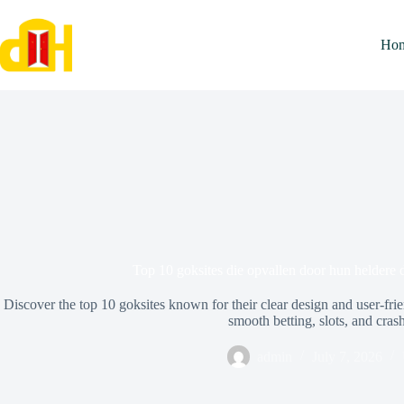
Skip
to
content
Ho
Top 10 goksites die opvallen door hun heldere
Discover the top 10 goksites known for their clear design and user-frie
smooth betting, slots, and cras
admin
July 7, 2026