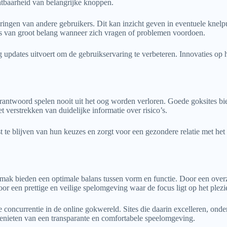
htbaarheid van belangrijke knoppen.
aringen van andere gebruikers. Dit kan inzicht geven in eventuele knelp
 is van groot belang wanneer zich vragen of problemen voordoen.
g updates uitvoert om de gebruikservaring te verbeteren. Innovaties op 
rantwoord spelen nooit uit het oog worden verloren. Goede goksites b
et verstrekken van duidelijke informatie over risico’s.
 te blijven van hun keuzes en zorgt voor een gezondere relatie met het s
ak bieden een optimale balans tussen vorm en functie. Door een overzic
r een prettige en veilige spelomgeving waar de focus ligt op het plezie
concurrentie in de online gokwereld. Sites die daarin excelleren, onde
genieten van een transparante en comfortabele speelomgeving.