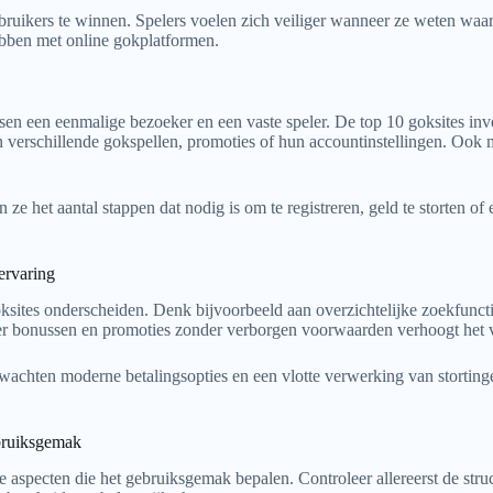
ruikers te winnen. Spelers voelen zich veiliger wanneer ze weten waa
ebben met online gokplatformen.
en een eenmalige bezoeker en een vaste speler. De top 10 goksites inves
sen verschillende gokspellen, promoties of hun accountinstellingen. Oo
e het aantal stappen dat nodig is om te registreren, geld te storten of ee
servaring
 goksites onderscheiden. Denk bijvoorbeeld aan overzichtelijke zoekfunct
ver bonussen en promoties zonder verborgen voorwaarden verhoogt het ve
achten moderne betalingsopties en een vlotte verwerking van stortingen e
ebruiksgemak
re aspecten die het gebruiksgemak bepalen. Controleer allereerst de stru