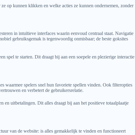
r ze op kunnen klikken en welke acties ze kunnen ondernemen, zonder
teren in intuïtieve interfaces waarin eenvoud centraal staat. Navigatie
k mobiel gebruiksgemak is tegenwoordig onmisbaar; de beste goksites
n spel te starten. Dit draagt bij aan een soepele en plezierige interactie
ies waarmee spelers snel hun favoriete spellen vinden. Ook filteropties
rtrouwen en verbetert de gebruikersrelatie.
n uitbetalingen. Dit alles draagt bij aan het positieve totaalplaatje
ctuur van de website: is alles gemakkelijk te vinden en functioneert