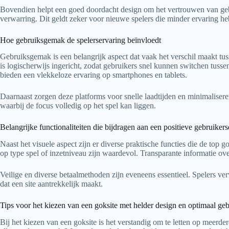
Bovendien helpt een goed doordacht design om het vertrouwen van geb
verwarring. Dit geldt zeker voor nieuwe spelers die minder ervaring h
Hoe gebruiksgemak de spelerservaring beïnvloedt
Gebruiksgemak is een belangrijk aspect dat vaak het verschil maakt tuss
is logischerwijs ingericht, zodat gebruikers snel kunnen switchen tus
bieden een vlekkeloze ervaring op smartphones en tablets.
Daarnaast zorgen deze platforms voor snelle laadtijden en minimaliseren z
waarbij de focus volledig op het spel kan liggen.
Belangrijke functionaliteiten die bijdragen aan een positieve gebruiker
Naast het visuele aspect zijn er diverse praktische functies die de top
op type spel of inzetniveau zijn waardevol. Transparante informatie o
Veilige en diverse betaalmethoden zijn eveneens essentieel. Spelers verw
dat een site aantrekkelijk maakt.
Tips voor het kiezen van een goksite met helder design en optimaal g
Bij het kiezen van een goksite is het verstandig om te letten op meerde