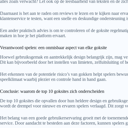
alles zoals verwacht? Let ook op de leesbaarheid van teksten en de zic
Daarnaast is het aan te raden om reviews te lezen en te kijken naar erv
klantenservice te testen, want een snelle en deskundige ondersteuning
Een ander praktisch advies is om te controleren of de goksite regelmati
maken in hoe je het platform ervaart.
Verantwoord spelen: een onmisbaar aspect van elke goksite
Hoewel gebruiksgemak en aantrekkelijk design belangrijk zijn, mag ve
Dit kan bijvoorbeeld door het instellen van limieten, zelfuitsluiting of h
Het erkennen van de potentiele risico’s van gokken helpt spelers bewust
speelklimaat waarbij plezier en controle hand in hand gaan.
Conclusie: waarom de top 10 goksites zich onderscheiden
De top 10 goksites die opvallen door hun heldere design en gebruiksgem
wordt de drempel voor nieuwe en ervaren spelers verlaagd. Dit zorgt voo
Het belang van een goede gebruikerservaring groeit met de toenemende 
service. Door aandacht te besteden aan deze factoren, kunnen spelers 