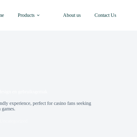
me
Products
About us
Contact Us
 design en gebruiksgemak
ndly experience, perfect for casino fans seeking
h games.
Uncategorized