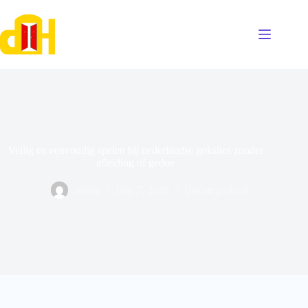
Skip
to
content
Veilig en eenvoudig spelen bij nederlandse goksites zonder
afleiding of gedoe
admin
July 7, 2026
Uncategorized