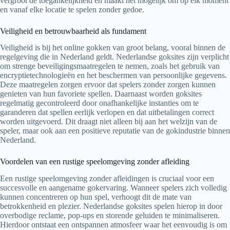
vergroot de toegankelijkheid en maakt het mogelijk om op elk moment
en vanaf elke locatie te spelen zonder gedoe.
Veiligheid en betrouwbaarheid als fundament
Veiligheid is bij het online gokken van groot belang, vooral binnen de
regelgeving die in Nederland geldt. Nederlandse goksites zijn verplicht
om strenge beveiligingsmaatregelen te nemen, zoals het gebruik van
encryptietechnologieën en het beschermen van persoonlijke gegevens.
Deze maatregelen zorgen ervoor dat spelers zonder zorgen kunnen
genieten van hun favoriete spellen. Daarnaast worden goksites
regelmatig gecontroleerd door onafhankelijke instanties om te
garanderen dat spellen eerlijk verlopen en dat uitbetalingen correct
worden uitgevoerd. Dit draagt niet alleen bij aan het welzijn van de
speler, maar ook aan een positieve reputatie van de gokindustrie binnen
Nederland.
Voordelen van een rustige speelomgeving zonder afleiding
Een rustige speelomgeving zonder afleidingen is cruciaal voor een
succesvolle en aangename gokervaring. Wanneer spelers zich volledig
kunnen concentreren op hun spel, verhoogt dit de mate van
betrokkenheid en plezier. Nederlandse goksites spelen hierop in door
overbodige reclame, pop-ups en storende geluiden te minimaliseren.
Hierdoor ontstaat een ontspannen atmosfeer waar het eenvoudig is om