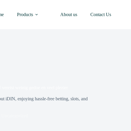
me
Products
About us
Contact Us
N vereist weinig gedoe en veel plezier
ut iDIN, enjoying hassle-free betting, slots, and
Uncategorized