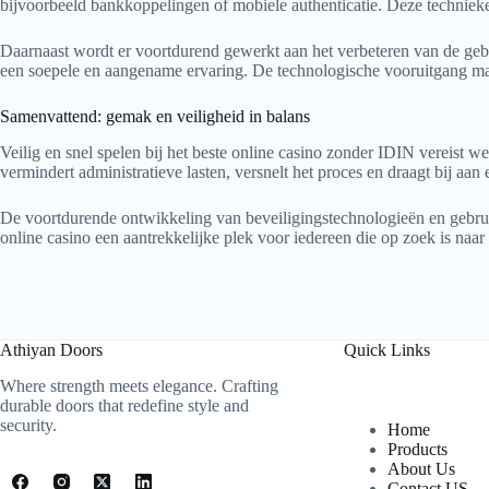
bijvoorbeeld bankkoppelingen of mobiele authenticatie. Deze technieke
Daarnaast wordt er voortdurend gewerkt aan het verbeteren van de gebr
een soepele en aangename ervaring. De technologische vooruitgang maakt
Samenvattend: gemak en veiligheid in balans
Veilig en snel spelen bij het beste online casino zonder IDIN vereist 
vermindert administratieve lasten, versnelt het proces en draagt bij aa
De voortdurende ontwikkeling van beveiligingstechnologieën en gebruik
online casino een aantrekkelijke plek voor iedereen die op zoek is naar
Athiyan Doors
Quick Links
Where strength meets elegance. Crafting
durable doors that redefine style and
security.
Home
Products
About Us
Contact US