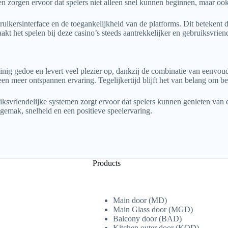
n zorgen ervoor dat spelers niet alleen snel kunnen beginnen, maar oo
uikersinterface en de toegankelijkheid van de platforms. Dit betekent 
 het spelen bij deze casino’s steeds aantrekkelijker en gebruiksvriend
weinig gedoe en levert veel plezier op, dankzij de combinatie van eenv
n een meer ontspannen ervaring. Tegelijkertijd blijft het van belang om 
svriendelijke systemen zorgt ervoor dat spelers kunnen genieten van ee
 gemak, snelheid en een positieve speelervaring.
Products
Main door (MD)
Main Glass door (MGD)
Balcony door (BAD)
Kitchen outer door (KOD)