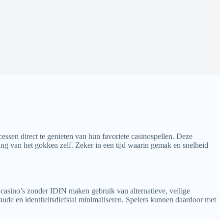
essen direct te genieten van hun favoriete casinospellen. Deze
ing van het gokken zelf. Zeker in een tijd waarin gemak en snelheid
 casino’s zonder IDIN maken gebruik van alternatieve, veilige
aude en identiteitsdiefstal minimaliseren. Spelers kunnen daardoor met