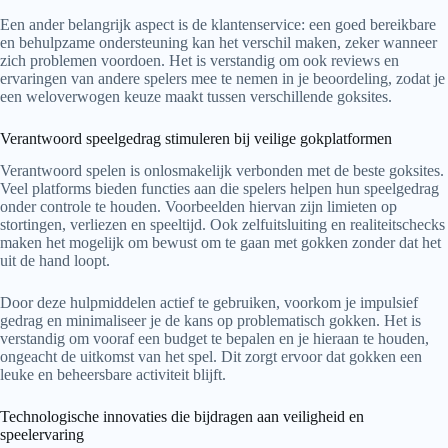
Een ander belangrijk aspect is de klantenservice: een goed bereikbare
en behulpzame ondersteuning kan het verschil maken, zeker wanneer
zich problemen voordoen. Het is verstandig om ook reviews en
ervaringen van andere spelers mee te nemen in je beoordeling, zodat je
een weloverwogen keuze maakt tussen verschillende goksites.
Verantwoord speelgedrag stimuleren bij veilige gokplatformen
Verantwoord spelen is onlosmakelijk verbonden met de beste goksites.
Veel platforms bieden functies aan die spelers helpen hun speelgedrag
onder controle te houden. Voorbeelden hiervan zijn limieten op
stortingen, verliezen en speeltijd. Ook zelfuitsluiting en realiteitschecks
maken het mogelijk om bewust om te gaan met gokken zonder dat het
uit de hand loopt.
Door deze hulpmiddelen actief te gebruiken, voorkom je impulsief
gedrag en minimaliseer je de kans op problematisch gokken. Het is
verstandig om vooraf een budget te bepalen en je hieraan te houden,
ongeacht de uitkomst van het spel. Dit zorgt ervoor dat gokken een
leuke en beheersbare activiteit blijft.
Technologische innovaties die bijdragen aan veiligheid en
speelervaring