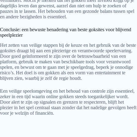
vermindert. Mocht je merken dat het gokken meer invloed krijgt op je
dagelijks leven dan gewenst, aarzel dan niet om hulp te zoeken of
pauzes in te lassen. Het behouden van een gezonde balans tussen spel
en andere bezigheden is essentieel.
Conclusie: een bewuste benadering van beste goksites voor blijvend
speelplezier
Het zetten van veilige stappen bij de keuze en het gebruik van de beste
goksites draagt bij aan een plezierige en verantwoorde speelervaring.
Door goed geïnformeerd te zijn over de betrouwbaarheid van een
platform, gebruik te maken van beschikbare tools voor verantwoord
spelen, en bewust om te gaan met je speelgedrag, beperk je onnodige
risico’s. Het doel is om gokken als een vorm van entertainment te
blijven zien, waarbij je zelf de regie houdt.
Een veilige speelomgeving en het behoud van controle zijn essentieel,
zeker in een tijd waarin online gokken steeds toegankelijker wordt.
Door alert te zijn op signalen en grenzen te respecteren, blijft het
plezier in het spel centraal staan zonder dat het nadelige gevolgen heeft
voor je welzijn of financiën.