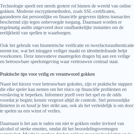
Technologie speelt een steeds grotere rol binnen de wereld van online
gokken. Moderne encryptiemethoden, zoals SSL-certificaten,
garanderen dat persoonlijke en financiële gegevens tijdens transacties
beschermd zijn tegen onbevoegde toegang. Daarnaast worden er
regelmatig audits uitgevoerd door onafhankelijke instanties om de
eerlijkheid van spellen te waarborgen.
Ook het gebruik van biometrische verificatie en tweefactorauthenticatie
neemt toe, wat het inloggen veiliger maakt en identiteitsfraude helpt
voorkomen. Deze innovatieve maatregelen dragen bij aan een veilige
en betrouwbare speelomgeving waar vertrouwen centraal staat.
Praktische tips voor veilig en verantwoord gokken
Naast het kiezen voor betrouwbare goksites, zijn er praktische stappen
die elke speler kan nemen om het risico op financiële problemen en
verslaving te beperken. Informeer jezelf over het spel en de odds
voordat je begint; kennis vergroot altijd de controle. Stel persoonlijke
limieten in en houd je hier strikt aan, ook als het verleidelijk is om door
te spelen na een winst of verlies.
Daarnaast is het aan te raden om niet te gokken onder invloed van
alcohol of sterke emoties, omdat dit het beoordelingsvermogen