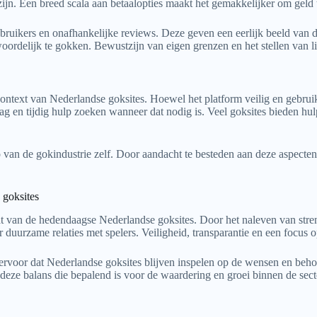
zijn. Een breed scala aan betaalopties maakt het gemakkelijker om geld
gebruikers en onafhankelijke reviews. Deze geven een eerlijk beeld van
woordelijk te gokken. Bewustzijn van eigen grenzen en het stellen van
ext van Nederlandse goksites. Hoewel het platform veilig en gebruiksvri
ag en tijdig hulp zoeken wanneer dat nodig is. Veel goksites bieden hulp
van de gokindustrie zelf. Door aandacht te besteden aan deze aspecten 
 goksites
an de hedendaagse Nederlandse goksites. Door het naleven van strenge
r duurzame relaties met spelers. Veiligheid, transparantie en een focus
ervoor dat Nederlandse goksites blijven inspelen op de wensen en beho
 deze balans die bepalend is voor de waardering en groei binnen de sect