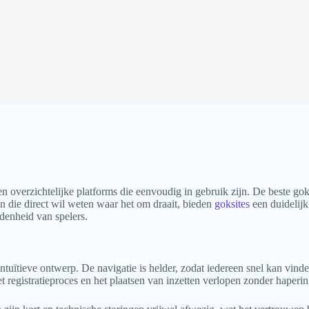
n overzichtelijke platforms die eenvoudig in gebruik zijn. De beste go
 die direct wil weten waar het om draait, bieden
goksites
een duidelijk 
edenheid van spelers.
t intuïtieve ontwerp. De navigatie is helder, zodat iedereen snel kan vi
 registratieproces en het plaatsen van inzetten verlopen zonder haperin