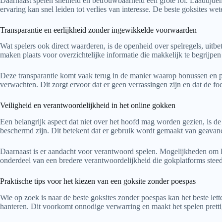
Daarnaast spelen snelheid en betrouwbaarheid een grote rol. Laadtijden z
ervaring kan snel leiden tot verlies van interesse. De beste goksites we
Transparantie en eerlijkheid zonder ingewikkelde voorwaarden
Wat spelers ook direct waarderen, is de openheid over spelregels, uitb
maken plaats voor overzichtelijke informatie die makkelijk te begrijpen 
Deze transparantie komt vaak terug in de manier waarop bonussen en p
verwachten. Dit zorgt ervoor dat er geen verrassingen zijn en dat de focu
Veiligheid en verantwoordelijkheid in het online gokken
Een belangrijk aspect dat niet over het hoofd mag worden gezien, is d
beschermd zijn. Dit betekent dat er gebruik wordt gemaakt van geavan
Daarnaast is er aandacht voor verantwoord spelen. Mogelijkheden om l
onderdeel van een bredere verantwoordelijkheid die gokplatforms steeds
Praktische tips voor het kiezen van een goksite zonder poespas
Wie op zoek is naar de beste goksites zonder poespas kan het beste lett
hanteren. Dit voorkomt onnodige verwarring en maakt het spelen pretti