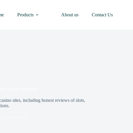
me
Products
About us
Contact Us
sites zonder poespas
asino sites, including honest reviews of slots,
ions.
Uncategorized