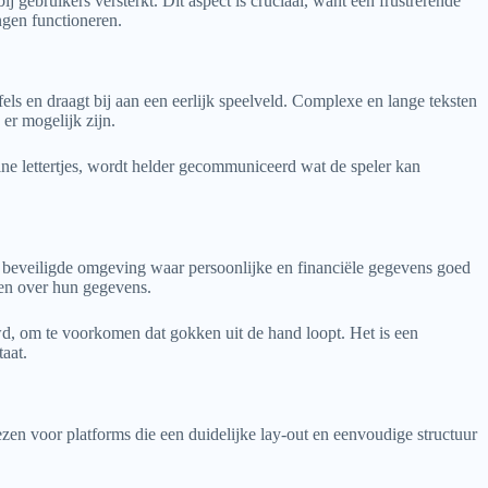
 gebruikers versterkt. Dit aspect is cruciaal, want een frustrerende
ngen functioneren.
ls en draagt bij aan een eerlijk speelveld. Complexe en lange teksten
 er mogelijk zijn.
ne lettertjes, wordt helder gecommuniceerd wat de speler kan
en beveiligde omgeving waar persoonlijke en financiële gegevens goed
ben over hun gegevens.
wd, om te voorkomen dat gokken uit de hand loopt. Het is een
aat.
iezen voor platforms die een duidelijke lay-out en eenvoudige structuur