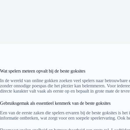
Wat spelers meteen opvalt bij de beste goksites
In de wereld van online gokken zoeken veel spelers naar betrouwbare e
zonder onnodige poespas die het plezier kan belemmeren. Voor iedereen
directe karakter valt vaak als eerste op en bepaalt in grote mate de tevr
Gebruiksgemak als essentieel kenmerk van de beste goksites
Een van de eerste zaken die spelers ervaren bij de beste goksites is he
informatie ontbreken, wat zorgt voor een soepele speelervaring. Ook het