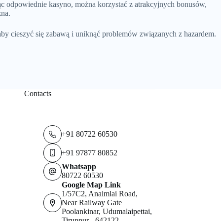
ąc odpowiednie kasyno, można korzystać z atrakcyjnych bonusów,
zna.
, aby cieszyć się zabawą i uniknąć problemów związanych z hazardem.
Contacts
+91 80722 60530
+91 97877 80852
Whatsapp
80722 60530
Google Map Link
1/57C2, Anaimlai Road,
Near Railway Gate
Poolankinar, Udumalaipettai,
Tiruppur - 642122