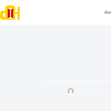
Skip
to
content
Ho
Win Vegas Plus: odkryj, jak łatwo i szybk
admin
June 28, 20