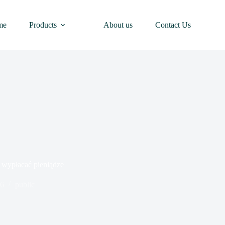
me
Products
About us
Contact Us
o wypłacać pieniądze
26
public