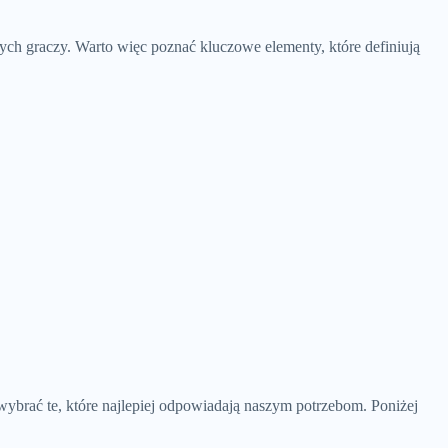
nych graczy. Warto więc poznać kluczowe elementy, które definiują
ybrać te, które najlepiej odpowiadają naszym potrzebom. Poniżej