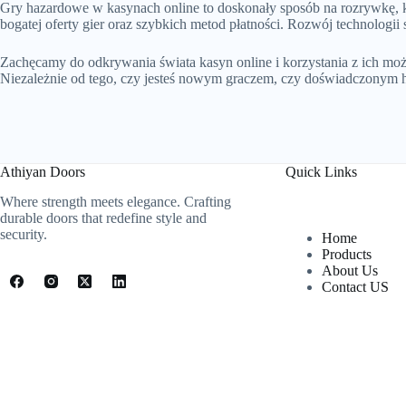
Gry hazardowe w kasynach online to doskonały sposób na rozrywkę, 
bogatej oferty gier oraz szybkich metod płatności. Rozwój technologii s
Zachęcamy do odkrywania świata kasyn online i korzystania z ich moż
Niezależnie od tego, czy jesteś nowym graczem, czy doświadczonym ha
Athiyan Doors
Quick Links
Where strength meets elegance. Crafting
durable doors that redefine style and
security.
Home
Products
About Us
Contact US