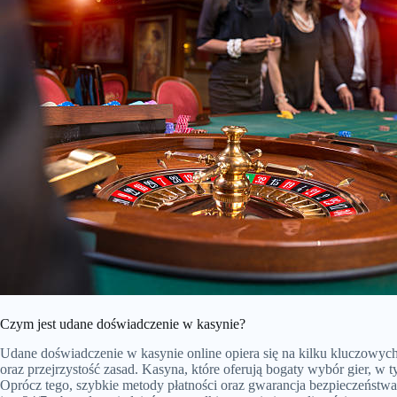
Czym jest udane doświadczenie w kasynie?
Udane doświadczenie w kasynie online opiera się na kilku kluczowych 
oraz przejrzystość zasad. Kasyna, które oferują bogaty wybór gier, w t
Oprócz tego, szybkie metody płatności oraz gwarancja bezpieczeństwa 