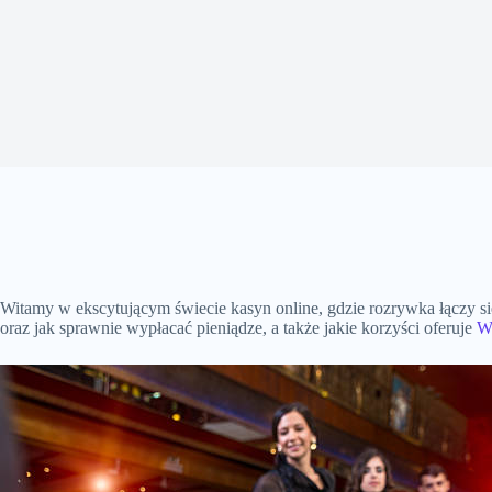
Witamy w ekscytującym świecie kasyn online, gdzie rozrywka łączy s
oraz jak sprawnie wypłacać pieniądze, a także jakie korzyści oferuje
Wi