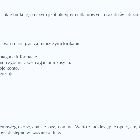
je takie funkcje, co czyni je atrakcyjnymi dla nowych oraz doświadczo
, warto podążać za poniższymi krokami:
ymagane informacje.
ne i zgodne z wymaganiami kasyna.
oje konto.
eresuje.
mowego korzystania z kasyn online. Warto znać dostępne opcje, aby w
być dostępne w kasynie online.