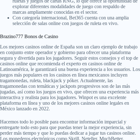
ruletas y juegos de cartas RNG, lo que ofrece la oportunidad de
explorar diferentes modalidades de juego con respaldo de
marcas ampliamente conocidas en el sector.
Con categoría internacional, Bet365 cuenta con una amplia
selección de salas online con juegos de ruleta en vivo.
Brazino777 Bonos de Casino
Los mejores casinos online de España son un claro ejemplo de trabajo
en conjunto entre operador y gobierno para ofrecer una plataforma
segura y divertida para los jugadores. Seguir estos consejos y el top de
casinos online que recomienda el experto en casinos online de
Latinoamérica, le garantizará una buena experiencia a los usuarios. Los
juegos más populares en los casinos en línea mexicanos incluyen
tragamonedas, ruleta, blackjack y póker. Actualmente, las
tragamonedas con temáticas y jackpots progresivos son de las más
jugadas, así como los juegos en vivo, que ofrecen una experiencia más
interactiva y realista para los jugadores. Winpot es una excelente
plataforma en línea y uno de los mejores casinos online legales en
México lanzado en 2022.
Hacemos todo lo posible para encontrar información imparcial y
entregarte todo esto para que puedas tener la mejor experiencia, sin
perder más tiempo y que lo puedas dedicar a jugar tus casinos online.
Los monederos electrónicos como Skrill, Neteller, MuchBetter,